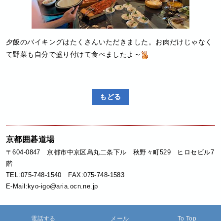
夕飯のバイキングはたくさんいただきました。お肉だけじゃなく
て野菜も自分で盛り付けて食べましたよ～
もどる
京都囲碁道場
〒604-0847 京都市中京区烏丸二条下ル 秋野々町529 ヒロセビル7
階
TEL:075-748-1540 FAX:075-748-1583
E-Mail:kyo-igo@aria.ocn.ne.jp
電話する
メール
To Top