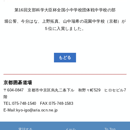
第16回文部科学大臣杯全国小中学校団体戦中学校の部
堀公誓、今分はな、上野拓真、山中瑞希の花園中学校（京都）が
５位に入賞しました。
もどる
京都囲碁道場
〒604-0847 京都市中京区烏丸二条下ル 秋野々町529 ヒロセビル7
階
TEL:075-748-1540 FAX:075-748-1583
E-Mail:kyo-igo@aria.ocn.ne.jp
電話する
メール
To Top