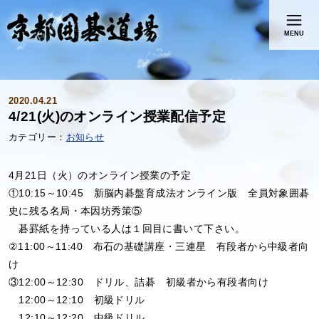
MENU
2020.04.21
4/21(火)のオンライン授業配信予定
お知らせ
4月21日（火）のオンライン授業の予定
①10:15～10:45 新脳内碁盤育成法オンライン版 全員対象囲碁
史に残る名局・本因坊秀策⑤
碁罫紙を持っている人は１回目に書いて下さい。
②11:00～11:40 布石の基礎講座・三連星 有段者から中級者向
け
③12:00～12:30 ドリル、詰碁 初級者から有段者向け
12:00～12:10 初級ドリル
12:10～12:20 中級ドリル