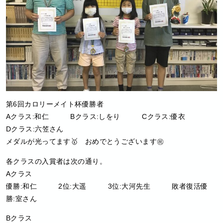
第6回カロリーメイト杯優勝者
Aクラス:和仁 Bクラス:しをり Cクラス:優衣
Dクラス:六笠さん
メダルが光ってます
🥇 おめでとうございます㊗️
各クラスの入賞者は次の通り。
Aクラス
優勝:和仁 2位:大遥 3位:大河先生 敗者復活優
勝:室さん
Bクラス