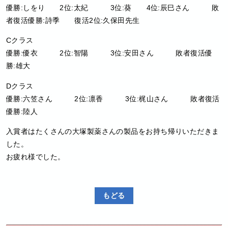
優勝:しをり 2位:太紀 3位:葵 4位:辰巳さん 敗
者復活優勝:詩季 復活2位:久保田先生
Cクラス
優勝:優衣 2位:智陽 3位:安田さん 敗者復活優
勝:雄大
Dクラス
優勝:六笠さん 2位:凛香 3位:梶山さん 敗者復活
優勝:陸人
入賞者はたくさんの大塚製薬さんの製品をお持ち帰りいただきま
した。
お疲れ様でした。
もどる