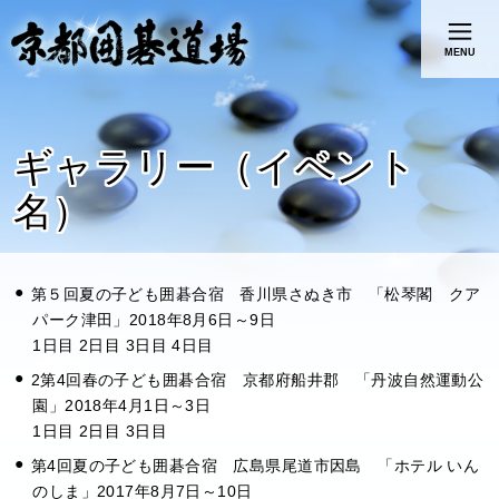
MENU
ギャラリー（イベント
名）
第５回夏の子ども囲碁合宿 香川県さぬき市 「松琴閣 クア
パーク津田」2018年8月6日～9日
1日目 2日目 3日目 4日目
2第4回春の子ども囲碁合宿 京都府船井郡 「丹波自然運動公
園」2018年4月1日～3日
1日目 2日目 3日目
第4回夏の子ども囲碁合宿 広島県尾道市因島 「ホテル いん
のしま」2017年8月7日～10日