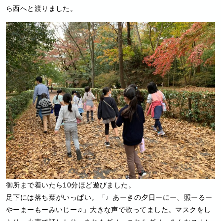
ら西へと渡りました。
御所まで着いたら10分ほど遊びました。
足下には落ち葉がいっぱい。「♩あーきの夕日ーにー、照ーるー
やーまーもーみいじー♫」大きな声で歌ってました。マスクをし