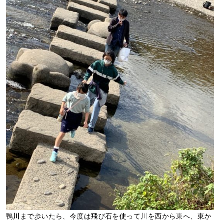
鴨川まで歩いたら、今度は飛び石を使って川を西から東へ、東か