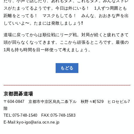
たり、小声で話したり、あれもダメ、これもダメ。みんなストレ
スがたまってるようです。今日は外にいる！ 1人ずつ周囲とも
距離をとってる！ マスクもしてる！ みんな、おおきな声を出
していいよ〜。たまには発散しましょう❗️
道場に戻ってからは順位戦にリーグ戦。対局が続くと疲れてきて
頭が回らなくなってきます。ここから頑張るところです。最後の
1局も持ち時間を目一杯使って考えましょう。
もどる
京都囲碁道場
〒604-0847 京都市中京区烏丸二条下ル 秋野々町529 ヒロセビル7
階
TEL:075-748-1540 FAX:075-748-1583
E-Mail:kyo-igo@aria.ocn.ne.jp