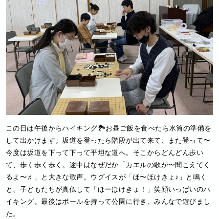
この日は午後からハイキング🏞️お昼ご飯を食べたら水筒の準備を
して出かけます。坂道を登ったら階段が出て来て、また登って〜
今度は坂道を下って下って平坦な道へ。そこからどんどん歩い
て、歩く歩く歩く。途中はなぜだか「カエルの歌が〜聞こえてく
るよ〜♬」と大きな歌声。ウグイスが「ほ〜ほけきょ♪」と鳴く
と、子どもたちが真似して「ほーほけきょ！」笑顔いっぱいのハ
イキング。最後はボールを持って公園に行き、みんなで遊びまし
た。